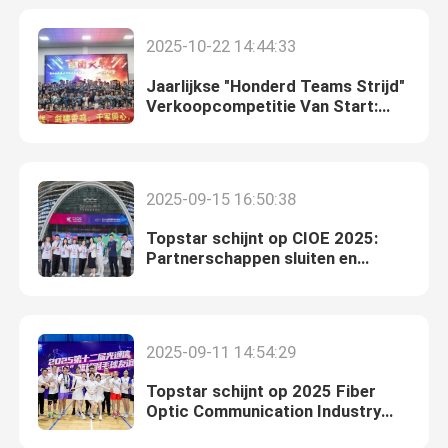
2025-10-22 14:44:33
Fabrieksreis
Jaarlijkse "Honderd Teams Strijd"
Verkoopcompetitie Van Start:
Kwaliteitscontrole
Omarm Intensievere Uitdagingen
met Onwrikbare Geest
Contacteer ons
2025-09-15 16:50:38
Topstar schijnt op CIOE 2025:
Nieuws
Partnerschappen sluiten en
baanbrekende glasvezelinnovaties
Nvidia AI-producten
2025-09-11 14:54:29
400G/800G optische module
Topstar schijnt op 2025 Fiber
Optic Communication Industry
Sports Meeting in Shenzhen
de Module van 100G QSFP28