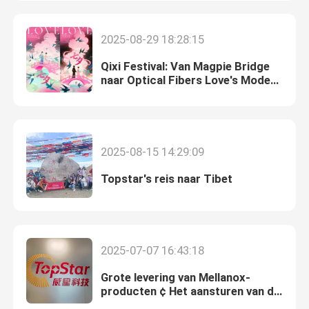
de Module van 25G SFP28
2025-08-29 18:28:15
Qixi Festival: Van Magpie Bridge
10G SFP-Module
naar Optical Fibers Love's Modern
Connection
Finisar Optische Zendontvanger
2025-08-15 14:29:09
de kaart van de netwerkadapter
Topstar's reis naar Tibet
Brocade FC SFP -module
2025-07-07 16:43:18
Brokaatsan Schakelaar
Grote levering van Mellanox-
producten ¢ Het aansturen van de
De Vergunning van de brokaatpeul
toekomst van connectiviteit!