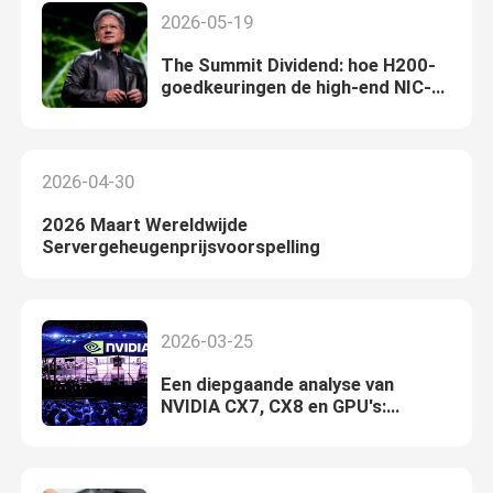
2026-05-19
The Summit Dividend: hoe H200-
goedkeuringen de high-end NIC-
markt voor AI-serverbouwers
ontsluiten
2026-04-30
2026 Maart Wereldwijde
Servergeheugenprijsvoorspelling
2026-03-25
Een diepgaande analyse van
NVIDIA CX7, CX8 en GPU's:
technische iteratie,
toepassingsscenario's en waarde
voor de industrie