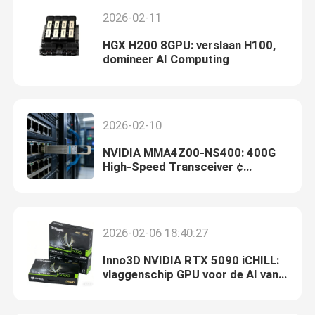
2026-02-11
HGX H200 8GPU: verslaan H100,
domineer AI Computing
2026-02-10
NVIDIA MMA4Z00-NS400: 400G
High-Speed Transceiver ¢
Verhoog uw AI Data Center
Networking in 2026
2026-02-06 18:40:27
Inno3D NVIDIA RTX 5090 iCHILL:
vlaggenschip GPU voor de AI van
vandaag en de innovatie van
morgen