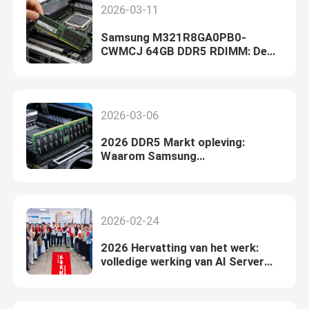
2026-03-11
Samsung M321R8GA0PB0-
CWMCJ 64GB DDR5 RDIMM: De
Kerngeheugen voor AI-servers &
Datacenters
2026-03-06
2026 DDR5 Markt opleving:
Waarom Samsung
M321R8GA0PB0-CWMXJ de
Topkeuze is voor Enterprise
Servers
2026-02-24
2026 Hervatting van het werk:
volledige werking van AI Server
Infrastructure Solutions