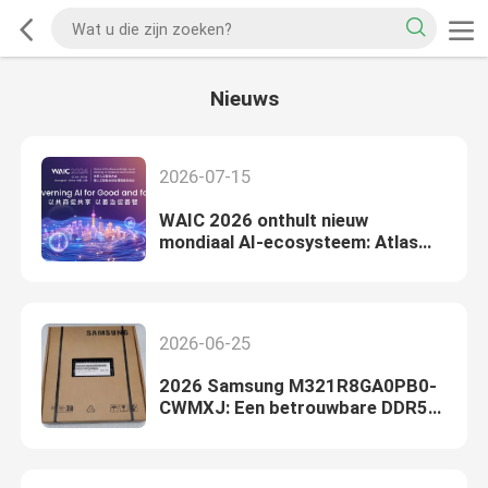
Nieuws
2026-07-15
WAIC 2026 onthult nieuw
mondiaal AI-ecosysteem: Atlas
950 SuperNode debuteert om de
computerinfrastructuur opnieuw
vorm te geven
2026-06-25
2026 Samsung M321R8GA0PB0-
CWMXJ: Een betrouwbare DDR5-
geheugenoplossing voor AI-
servers