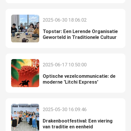
De Module van Cisco SFP
2025-06-30 18:06:02
Topstar: Een Lerende Organisatie
Originele SFP-Module
Geworteld in Traditionele Cultuur
de Zendontvanger van 40G QSFP+
2025-06-17 10:50:00
De Optische Zendontvanger van SFP
Optische vezelcommunicatie: de
moderne 'Litchi Express'
DAC/AOC-optische kabel
2025-05-30 16:09:46
Drakenbootfestival: Een viering
van traditie en eenheid