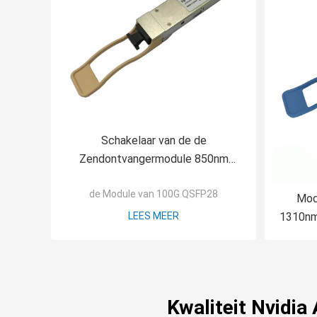
Schakelaar van de de
Zendontvangermodule 850nm
100m MPO van QSFP28 SR4
de Module van 100G QSFP28
100Gbs de Optische
Mod
LEES MEER
1310nm
Kwaliteit Nvidi