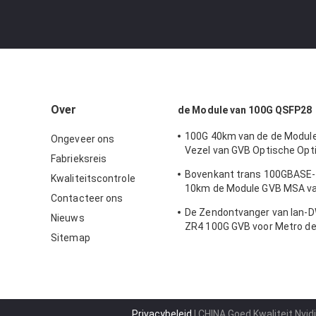
Over
de Module van 100G QSFP28
100G 40km van de de Modu
Ongeveer ons
Vezel van GVB Optische Opt
Fabrieksreis
Module
Bovenkant trans 100GBASE
Kwaliteitscontrole
10km de Module GVB MSA v
Contacteer ons
QSFP28
De Zendontvanger van lan
Nieuws
ZR4 100G GVB voor Metro de
Sitemap
van Ethernet
Privacybeleid
| CHINA Goed Kwaliteit Nvid