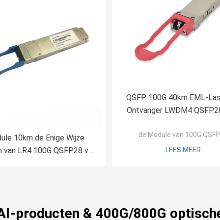
QSFP 100G 40km EML-Las
Ontvanger LWDM4 QSFP2
voor Vezelschakelaar
de Module van 100G QSF
ule 10km de Enige Wijze
 van LR4 100G QSFP28 van
LEES MEER
4x25G LWDM4
a AI-producten & 400G/800G optisch