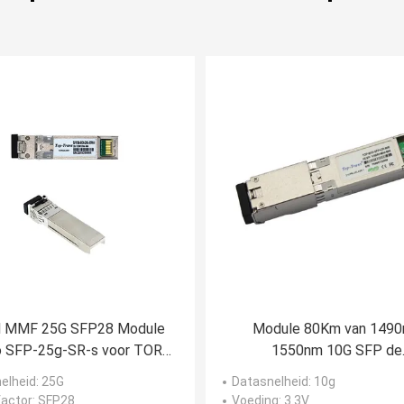
 MMF 25G SFP28 Module
Module 80Km van 149
o SFP-25g-SR-s voor TOR
1550nm 10G SFP de
Switches
Zendontvanger van 3.3V SF
elheid
: 25G
Datasnelheid
: 10g
actor
: SFP28
Voeding
: 3.3V