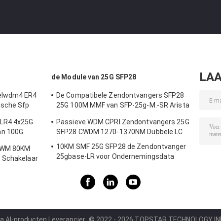
LAA
de Module van 25G SFP28
lelwdm4 ER4
De Compatibele Zendontvangers SFP28
ische Sfp
25G 100M MMF van SFP-25g-M.-SR Arista
voor Campuslan
-LR4 4x25G
Passieve WDM CPRI Zendontvangers 25G
an 100G
SFP28 CWDM 1270-1370NM Dubbele LC
10KM SMF 25G SFP28 de Zendontvanger
-DWM 80KM
25gbase-LR voor Ondernemingsdata
 Schakelaar
center verbindt onderling
ia AI-producten Leverancier.
© 2022 - 2026 TOPSTAR TECHNOLOGY INDUS