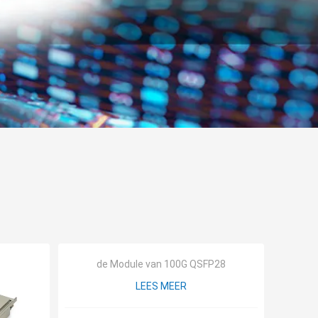
de Module van 100G QSFP28
LEES MEER