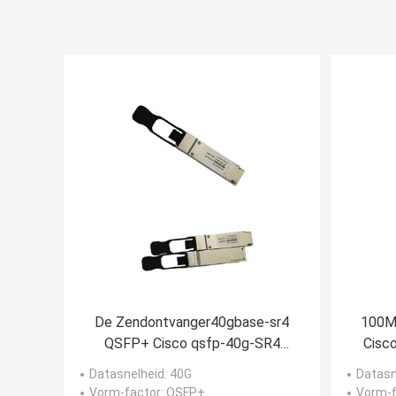
De Zendontvanger40gbase-sr4
100M
QSFP+ Cisco qsfp-40g-SR4
Cisc
Compatibel systeem van 850NM
Datasnelheid
: 40G
Datasn
150M MTP MPO
Vorm-factor
: QSFP+
Vorm-f