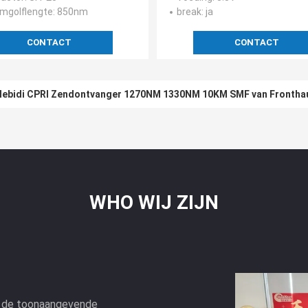
mgolflengte
: 850nm
break
: ja
CONTACT
CONTACT
lebidi CPRI Zendontvanger 1270NM 1330NM 10KM SMF van Frontha
ichtingszendontvanger 80Km SFP-Modulelc Schakelaar
WHO WIJ ZIJN
n de toonaangevende