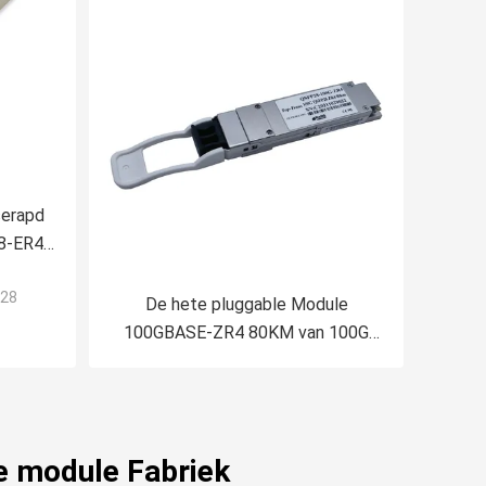
erapd
8-ER4
P28
De hete pluggable Module
100GBASE-ZR4 80KM van 100G
QSFP28 voor SFP-
Netwerkschakelaar
e module Fabriek