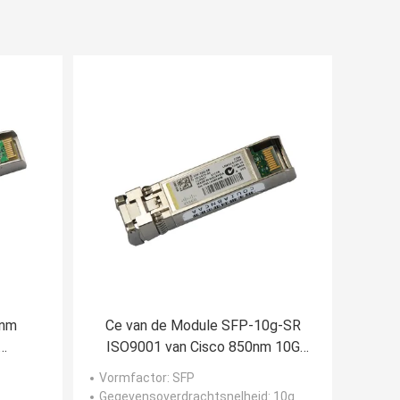
0nm
Ce van de Module SFP-10g-SR
ISO9001 van Cisco 850nm 10G
P BIDI
Multimode Sfp
Vormfactor
: SFP
Gegevensoverdrachtsnelheid
: 10g