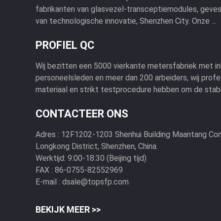
fabrikanten van glasvezel-transceptiemodules, geves
van technologische innovatie, Shenzhen City. Onze ...
PROFIEL QC
Wij bezitten een 5000 vierkante metersfabriek met i
personeelsleden en meer dan 200 arbeiders, wij profe
materiaal en strikt testprocedure hebben om de stabie
CONTACTEER ONS
Adres :
12F1202-1203 Shenhui Building Maantang Com
Longkong District, Shenzhen, China.
Werktijd:
9:00-18:30 (Beijing tijd)
FAX :
86-0755-82552969
E-mail :
dsale@topsfp.com
BEKIJK MEER >>