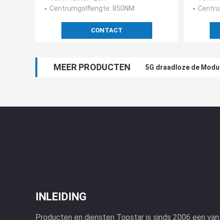
Centrumgolflengte
: 850NM
Centru
CONTACT
MEER PRODUCTEN
5G draadloze de Modu
Finisar10g SFP Tweer
INLEIDING
Producten en diensten Topstar is sinds 2006 een va