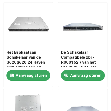
Fabrieksreis
Kwaliteitscontrole
Contacteer ons
Het Brokaatsan
De Schakelaar
Schakelaar van de
Compatibele xbr-
Nieuws
G620g620 24 Haven
R000162 \ van het
met Twee voeding
G6520g6520 Fibre
FRUs
Channel Brokaat San
Aanvraag sturen
Aanvraag sturen
Nvidia AI-producten
400G/800G optische module
de Module van 100G QSFP28