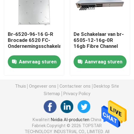
de Module van 25G SFP28
Br-6520-96-16 G-R
De Schakelaar van br-
10G SFP-Module
Brocade 6520 FC-
6505-12-16g-0R
Ondernemingsschakelaar
16gb Fibre Channel
Finisar Optische Zendontvanger
Aanvraag sturen
Aanvraag sturen
de kaart van de netwerkadapter
Thuis
Ongeveer ons
Contacteer ons
Desktop Site
Brocade FC SFP -module
Sitemap
Privacy Policy
Brokaatsan Schakelaar
Kwaliteit
Nvidia AI-producten
China
Fabriek.Copyright © 2026 TOPSTAR
De Vergunning van de brokaatpeul
TECHNOLOGY INDUSTRIAL CO., LIMITED. All