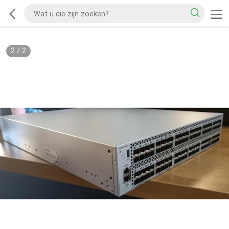
2
/
2