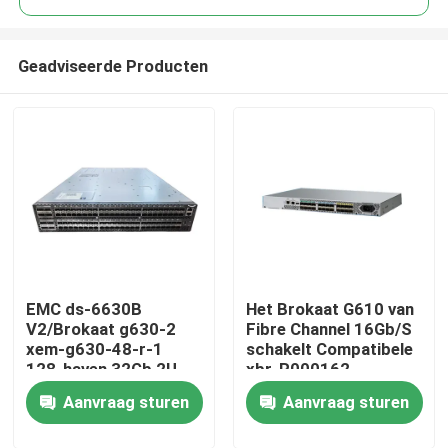
Geadviseerde Producten
EMC ds-6630B
Het Brokaat G610 van
Huis
V2/Brokaat g630-2
Fibre Channel 16Gb/S
xem-g630-48-r-1
schakelt Compatibele
128-haven 32Gb 2U
xbr-R000162
Producten
Fibre Channel San
Aanvraag sturen
Aanvraag sturen
Schakelaar
Ongeveer ons