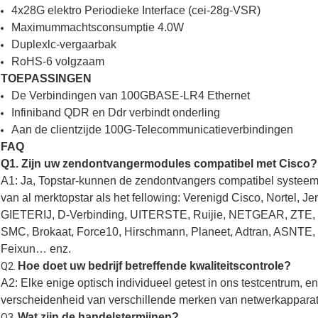
4x28G elektro Periodieke Interface (cei-28g-VSR)
Maximummachtsconsumptie 4.0W
Duplexlc-vergaarbak
RoHS-6 volgzaam
TOEPASSINGEN
De Verbindingen van 100GBASE-LR4 Ethernet
Infiniband QDR en Ddr verbindt onderling
Aan de clientzijde 100G-Telecommunicatieverbindingen
FAQ
Q1. Zijn uw zendontvangermodules compatibel met Cisco?
A1: Ja, Topstar-kunnen de zendontvangers compatibel systee
van al merktopstar als het fellowing: Verenigd Cisco, Nortel, 
GIETERIJ, D-Verbinding, UITERSTE, Ruijie, NETGEAR, ZTE, E
SMC, Brokaat, Force10, Hirschmann, Planeet, Adtran, ASNTE
Feixun… enz.
Hoe doet uw bedrijf betreffende kwaliteitscontrole?
Q2.
A2: Elke enige optisch individueel getest in ons testcentrum, 
verscheidenheid van verschillende merken van netwerkapparat
Wat zijn de handelstermijnen?
Q3.