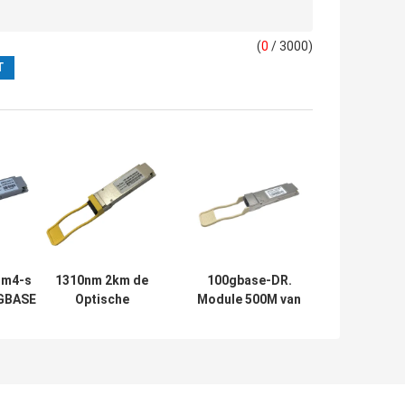
(
0
/ 3000)
dm4-s
1310nm 2km de
100gbase-DR.
0GBASE
Optische
Module 500M van
 2km
Zendontvanger Fr
QSFP PAM4 van
e
100G van PAM4
100G QSFP28 de
module
QSFP28 kiezen
Duplexlc
C
Lambda MSA uit
Schakelaar van
With FEC