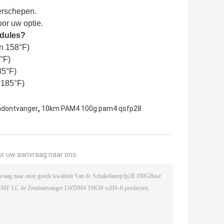
verschepen.
oor uw optie.
odules?
n 158°F)
°F)
85°F)
 185°F)
,
ndontvanger
10km PAM4 100g pam4 qsfp28
ur uw aanvraag naar ons