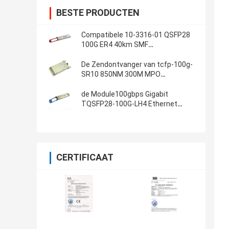
BESTE PRODUCTEN
Compatibele 10-3316-01 QSFP28
100G ER4 40km SMF
Zendontvanger
De Zendontvanger van tcfp-100g-
SR10 850NM 300M MPO
100GBASE-SR10 100G GVB
de Module100gbps Gigabit
TQSFP28-100G-LH4 Ethernet
zendontvanger van 100G QSFP28
CERTIFICAAT