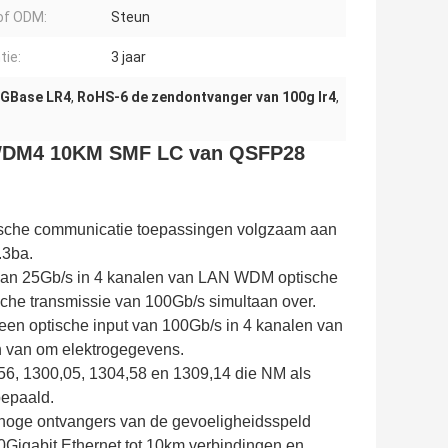
of ODM:
Steun
tie:
3 jaar
0GBase LR4
,
RoHS-6 de zendontvanger van 100g lr4
,
LWDM4 10KM SMF LC van QSFP28
tische communicatie toepassingen volgzaam aan
.3ba.
van 25Gb/s in 4 kanalen van LAN WDM optische
sche transmissie van 100Gb/s simultaan over.
een optische input van 100Gb/s in 4 kanalen van
n van om elektrogegevens.
56, 1300,05, 1304,58 en 1309,14 die NM als
bepaald.
oge ontvangers van de gevoeligheidsspeld
0Gigabit Ethernet tot 10km verbindingen en