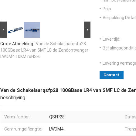
Min. bestelaantal
Prijs:
Verpakking Detail
Levertijd:
Grote Afbeelding :
Van de Schakelaarqsfp28
Betalingsconditi
100GBase LR4 van SMF LC de Zendontvanger
LWDM4 10KM roHS-6
Levering vermog
Contact
Van de Schakelaarqsfp28 100GBase LR4 van SMF LC de Z
beschrijving
Vorm-factor:
QSFP28
Datas
Centrumgolflengte:
LWDM4
Trans