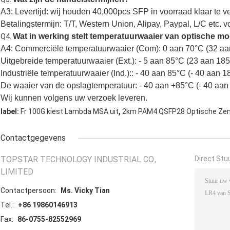
A3: Levertijd: wij houden 40,000pcs SFP in voorraad klaar te 
Betalingstermijn: T/T, Western Union, Alipay, Paypal, L/C etc. v
Wat in werking stelt temperatuurwaaier van optische m
Q4.
A4: Commerciële temperatuurwaaier (Com): 0 aan 70°C (32 aa
Uitgebreide temperatuurwaaier (Ext.): - 5 aan 85°C (23 aan 185
Industriële temperatuurwaaier (Ind.):: - 40 aan 85°C (- 40 aan 1
De waaier van de opslagtemperatuur: - 40 aan +85°C (- 40 aan
Wij kunnen volgens uw verzoek leveren.
,
label:
Fr 100G kiest Lambda MSA uit
2km PAM4 QSFP28 Optische Ze
Contactgegevens
TOPSTAR TECHNOLOGY INDUSTRIAL CO.,
Direct Stu
LIMITED
Contactpersoon:
Ms. Vicky Tian
Tel.:
+86 19860146913
Fax:
86-0755-82552969