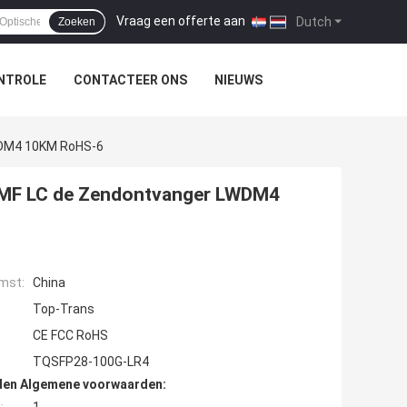
Vraag een offerte aan
|
Dutch
Zoeken
NTROLE
CONTACTEER ONS
NIEUWS
WDM4 10KM RoHS-6
SMF LC de Zendontvanger LWDM4
mst:
China
Top-Trans
CE FCC RoHS
TQSFP28-100G-LR4
den Algemene voorwaarden: