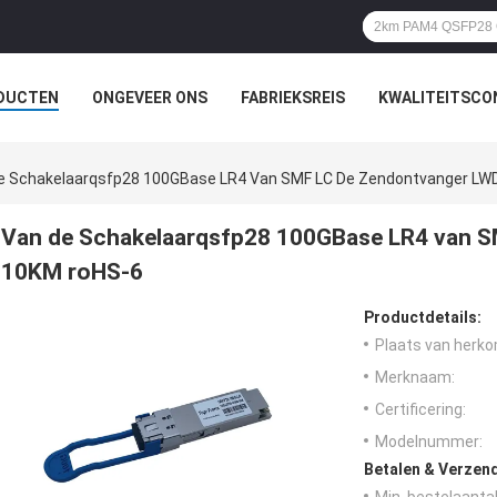
DUCTEN
ONGEVEER ONS
FABRIEKSREIS
KWALITEITSCO
e Schakelaarqsfp28 100GBase LR4 Van SMF LC De Zendontvanger L
Van de Schakelaarqsfp28 100GBase LR4 van 
10KM roHS-6
Productdetails:
Plaats van herko
Merknaam:
Certificering:
Modelnummer:
Betalen & Verzen