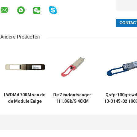
Andere Producten
LWDM4 70KM van de
De Zendontvanger
Qsfp-100g-cw
de Module Enige
111.8Gb/S 40KM
10-3145-02 10
Wijze van 100G
ER4 van OTU4
CWDM4 QSFP
QSFP28 de
100G QSFP28 voor
Optische d
Vezelzendontvanger
de Optische
Zendontvanger
Multiplextelegraaf
van SMF L
van Oadm Cwdm