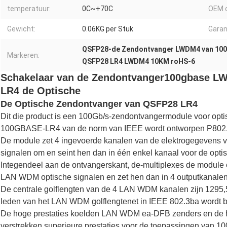
temperatuur:
0C~+70C
OEM 
Gewicht:
0.06KG per Stuk
Garan
QSFP28-de Zendontvanger LWDM4 van 10
Markeren:
QSFP28 LR4 LWDM4 10KM roHS-6
Schakelaar van de Zendontvanger100gbase 
LR4 de Optische
De Optische Zendontvanger van QSFP28 LR4
Dit die product is een 100Gb/s-zendontvangermodule voor op
100GBASE-LR4 van de norm van IEEE wordt ontworpen P802
De module zet 4 ingevoerde kanalen van de elektrogegevens 
signalen om en seint hen dan in één enkel kanaal voor de opti
Integendeel aan de ontvangerskant, de-multiplexes de module 
LAN WDM optische signalen en zet hen dan in 4 outputkanale
De centrale golflengten van de 4 LAN WDM kanalen zijn 1295,
leden van het LAN WDM golflengtenet in IEEE 802.3ba wordt 
De hoge prestaties koelden LAN WDM ea-DFB zenders en de h
verstrekken superieure prestaties voor de toepassingen van 10