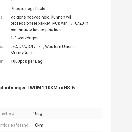
:
1
Price is negotiable
s:
Volgens hoeveelheid, kunnen wij
professioneel pakket, PCs van 1/10/20 in
één antistatische plastic d
1-3 werkdagen
es:
L/C, D/A, D/P, T/T, Western Union,
MoneyGram
en:
1000pcs per Dag
endontvanger LWDM4 10KM roHS-6
nelheid:
100g
missieafstand:
10km