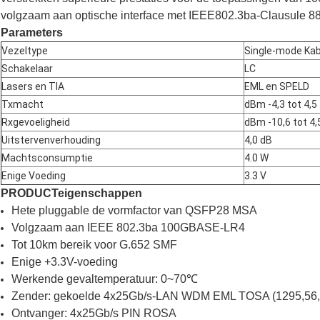
volgzaam aan optische interface met IEEE802.3ba-Clausule 
Parameters
Vezeltype
Single-mode Kab
Schakelaar
LC
Lasers en TIA
EML en SPELD
Txmacht
dBm -4,3 tot 4,5
Rxgevoeligheid
dBm -10,6 tot 4,
Uitstervenverhouding
4,0 dB
Machtsconsumptie
4.0 W
Enige Voeding
3.3 V
PRODUCTeigenschappen
Hete pluggable de vormfactor van QSFP28 MSA
Volgzaam aan IEEE 802.3ba 100GBASE-LR4
Tot 10km bereik voor G.652 SMF
Enige +3.3V-voeding
Werkende gevaltemperatuur: 0~70℃
Zender: gekoelde 4x25Gb/s-LAN WDM EML TOSA (1295,56, 
Ontvanger: 4x25Gb/s PIN ROSA