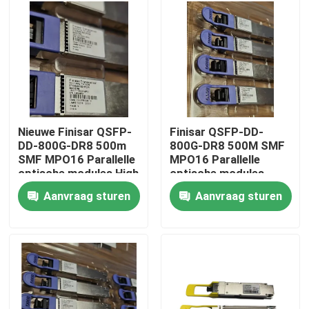
Fabrieksreis
Kwaliteitscontrole
Contacteer ons
Nieuwe Finisar QSFP-
Finisar QSFP-DD-
DD-800G-DR8 500m
800G-DR8 500M SMF
SMF MPO16 Parallelle
MPO16 Parallelle
Nieuws
optische modules High
optische modules
Rate 800G Network
100G Network Switch
Aanvraag sturen
Aanvraag sturen
Switch 16 Core
16 Core Capacity 40G
Nvidia AI-producten
Capacity 400G
Glasvezelapparatuur
Glasvezel apparatuur
400G/800G optische module
de Module van 100G QSFP28