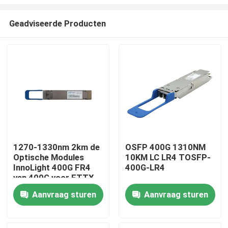
Geadviseerde Producten
1270-1330nm 2km de
OSFP 400G 1310NM
Optische Modules
10KM LC LR4 TOSFP-
Huis
InnoLight 400G FR4
400G-LR4
van 400G voor FTTX
Producten
Aanvraag sturen
Aanvraag sturen
Ongeveer ons