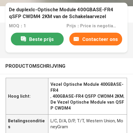
De duplexlc-Optische Module 400GBASE-FR4
qSFP CWDM4 2KM van de Schakelaarvezel
MOQ：1
Prijs：Price is negotiable
Beste prijs
Contacteer ons
PRODUCTOMSCHRIJVING
Vezel Optische Module 400GBASE-
FR4
Hoog licht:
,
400GBASE-FR4 QSFP CWDM4 2KM
,
De Vezel Optische Module van QSF
P CWDM4
Betalingsconditie
L/C, D/A, D/P, T/T, Western Union, Mo
s
neyGram