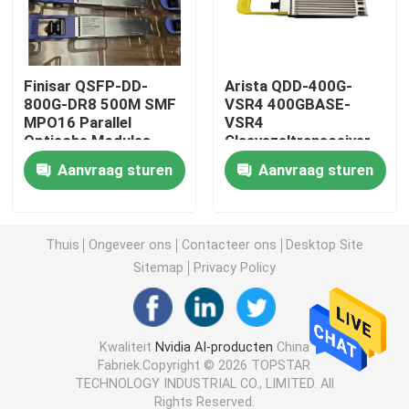
de Module van 25G SFP28
Finisar QSFP-DD-
Arista QDD-400G-
800G-DR8 500M SMF
VSR4 400GBASE-
10G SFP-Module
MPO16 Parallel
VSR4
Optische Modules
Glasvezeltransceiver
100g Netwerk Switch
tot 50m Toekomstige
Finisar Optische Zendontvanger
Aanvraag sturen
Aanvraag sturen
16 Kern Capaciteit
aansluitbare optische
40G Data Snelheid
transceiver met CPO-
1310nm
technologie
de kaart van de netwerkadapter
Thuis
Ongeveer ons
Contacteer ons
Desktop Site
Sitemap
Privacy Policy
Brocade FC SFP -module
Brokaatsan Schakelaar
Kwaliteit
Nvidia AI-producten
China
Fabriek.Copyright © 2026 TOPSTAR
TECHNOLOGY INDUSTRIAL CO., LIMITED. All
De Vergunning van de brokaatpeul
Rights Reserved.