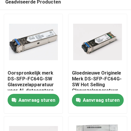
Geadviseerde Producten
Oorspronkelijk merk
Gloednieuwe Originele
DS-SFP-FC64G-SW
Merk DS-SFP-FC64G-
Glasvezelapparatuur
SW Hot Selling
voor AI-datacenters
Glasvezelapparatuur
Huis
voor AI Datacenters
Aanvraag sturen
Aanvraag sturen
Producten
Ongeveer ons