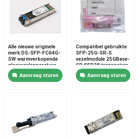
Fabrieksreis
Kwaliteitscontrole
Alle nieuwe originele
Compatibel gebruikte
merk DS-SFP-FC64G-
SFP-25G-SR-S
Contacteer ons
SW warmverkopende
vezelmodule 25GBase-
glasvezelapparatuur
SR SFP28 transceiver
voor AI-datacenters
Aanvraag sturen
Aanvraag sturen
Nieuws
Nvidia AI-producten
400G/800G optische module
de Module van 100G QSFP28