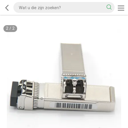
2
/
2