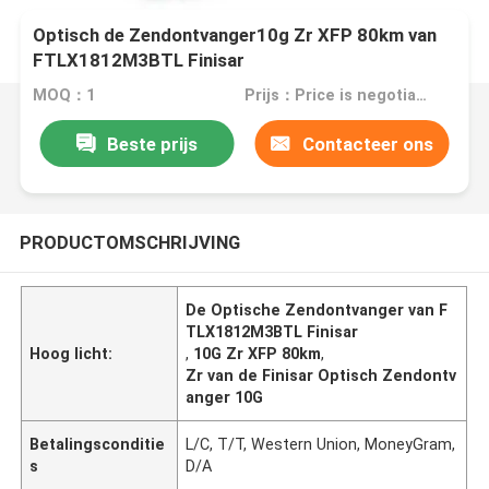
Optisch de Zendontvanger10g Zr XFP 80km van
FTLX1812M3BTL Finisar
MOQ：1
Prijs：Price is negotiable
Beste prijs
Contacteer ons
PRODUCTOMSCHRIJVING
De Optische Zendontvanger van F
TLX1812M3BTL Finisar
Hoog licht:
,
10G Zr XFP 80km
,
Zr van de Finisar Optisch Zendontv
anger 10G
Betalingsconditie
L/C, T/T, Western Union, MoneyGram,
s
D/A