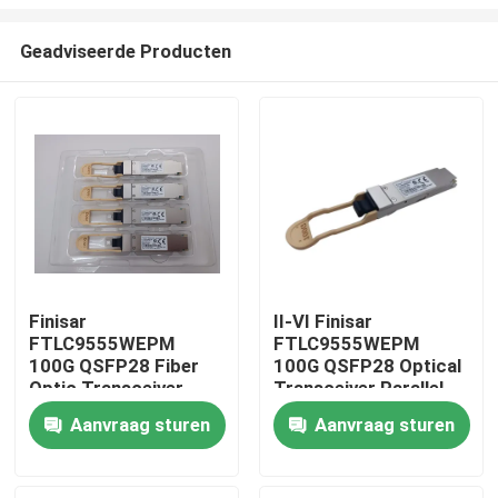
Geadviseerde Producten
Finisar
II-VI Finisar
FTLC9555WEPM
FTLC9555WEPM
Huis
100G QSFP28 Fiber
100G QSFP28 Optical
Optic Transceiver
Transceiver Parallel
100M MMF CPRI
MMF 100M CPRI Hot
Producten
Aanvraag sturen
Aanvraag sturen
100Gb Ethernet Wired
Pluggable Port DC 5V
LAN Hot Pluggable
Fiber Optic Equipment
Port DC 5V
Ongeveer ons