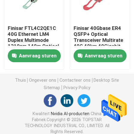
de Module van 25G SFP28
Finisar FTL4C2QE1C
Finisar 40Gbase ER4
40G Ethernet LM4
QSFP+ Optical
10G SFP-Module
Duplex Multimode
Transceiver Multirate
1310nm 140m Optical
40G 40km 40Gigabit
Transceiver Hot
Ethernet Link
Finisar Optische Zendontvanger
Aanvraag sturen
Aanvraag sturen
Pluggable Port DC
40GBASE-ER4 Hot
Fiber Optic Equipment
Pluggable LC
Connector
de kaart van de netwerkadapter
Thuis
Ongeveer ons
Contacteer ons
Desktop Site
Sitemap
Privacy Policy
Brocade FC SFP -module
Brokaatsan Schakelaar
Kwaliteit
Nvidia AI-producten
China
Fabriek.Copyright © 2026 TOPSTAR
TECHNOLOGY INDUSTRIAL CO., LIMITED. All
De Vergunning van de brokaatpeul
Rights Reserved.