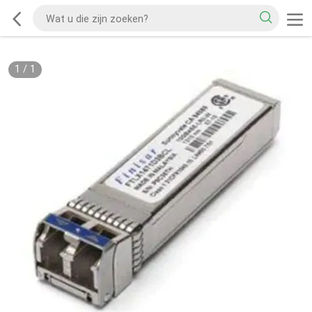
1
/
1