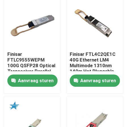
Fabrieksreis
Kwaliteitscontrole
Contacteer ons
Finisar
Finisar FTL4C2QE1C
FTLC9555WEPM
40G Ethernet LM4
100G QSFP28 Optical
Multimode 1310nm
Nieuws
Transceiver Parallel
140m Hot Pluggable
MMF 100M CPRI Hot
LC Optical Transceiver
Aanvraag sturen
Aanvraag sturen
Pluggable Port 1 Year
for AIDC
Nvidia AI-producten
Warranty
400G/800G optische module
de Module van 100G QSFP28