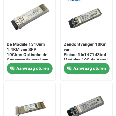
Fabrieksreis
Kwaliteitscontrole
De Module 1310nm
Zendontvanger 10Km
Contacteer ons
1.4KM van SFP
van
10Gbps Optische de
Finisarftlx1471d3bcl
Consumptievezel van
Modules 10G de Vezel
Nieuws
de Zendontvanger
van 1310nm SFP
Aanvraag sturen
Aanvraag sturen
Lage Macht
Nvidia AI-producten
400G/800G optische module
de Module van 100G QSFP28