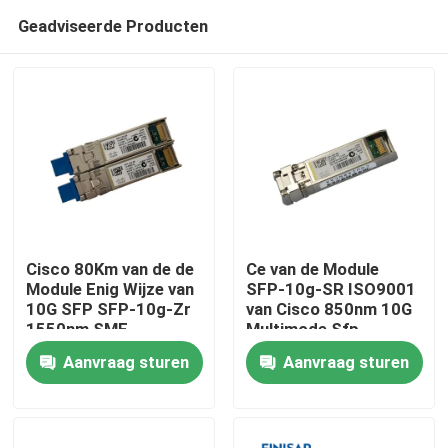
Geadviseerde Producten
Cisco 80Km van de de
Ce van de Module
Module Enig Wijze van
SFP-10g-SR ISO9001
10G SFP SFP-10g-Zr
van Cisco 850nm 10G
Huis
1550nm SMF
Multimode Sfp
Aanvraag sturen
Aanvraag sturen
Producten
Ongeveer ons