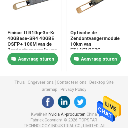
de Module van 25G SFP28
Finisar ftl410qe3c-Kr
Optische de
10G SFP-Module
40GBase-SR4 40GBE
Zendontvangermodule
QSFP+ 100M van de
10km van
Zendontvangersfp van
FTL4C1QE2C
Finisar Optische Zendontvanger
850nm MMF SR4 de
40GBASE-LR4 QSFP+
Aanvraag sturen
Aanvraag sturen
Programmeur Write
Enige Wijzevezel
de kaart van de netwerkadapter
Thuis
Ongeveer ons
Contacteer ons
Desktop Site
Brocade FC SFP -module
Sitemap
Privacy Policy
Brokaatsan Schakelaar
Kwaliteit
Nvidia AI-producten
China
Fabriek.Copyright © 2026 TOPSTAR
De Vergunning van de brokaatpeul
TECHNOLOGY INDUSTRIAL CO., LIMITED. All