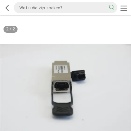
2
/
2