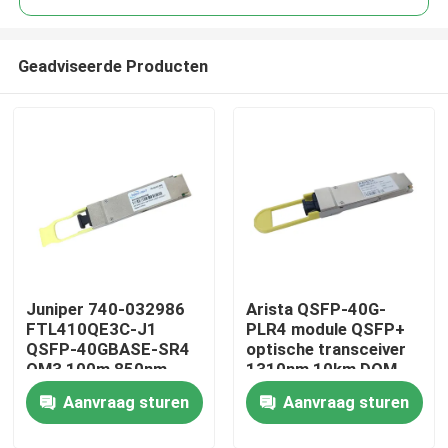
Geadviseerde Producten
Juniper 740-032986
Arista QSFP-40G-
Huis
FTL410QE3C-J1
PLR4 module QSFP+
QSFP-40GBASE-SR4
optische transceiver
OM3 100m 850nm
1310nm 10km DOM
Producten
Finisar
MTP/MPO-12 SMF
Aanvraag sturen
Aanvraag sturen
glasvezelapparatuur
Ongeveer ons