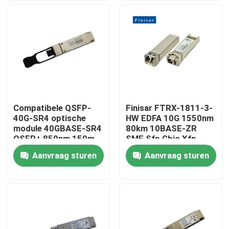
Fabrieksreis
Kwaliteitscontrole
Contacteer ons
Compatibele QSFP-
Finisar FTRX-1811-3-
40G-SR4 optische
HW EDFA 10G 1550nm
Nieuws
module 40GBASE-SR4
80km 10BASE-ZR
QSFP+ 850nm 150m
SMF Sfp Gbic Xfp
MTP/MPO-ontvanger
Qsfp
Aanvraag sturen
Aanvraag sturen
Nvidia AI-producten
400G/800G optische module
de Module van 100G QSFP28