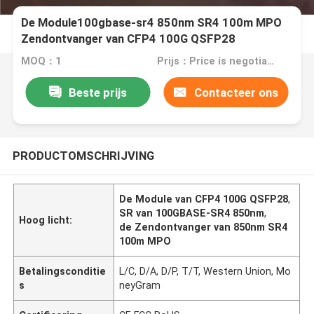
De Module100gbase-sr4 850nm SR4 100m MPO
Zendontvanger van CFP4 100G QSFP28
MOQ：1
Prijs：Price is negotiable
Beste prijs
Contacteer ons
PRODUCTOMSCHRIJVING
De Module van CFP4 100G QSFP28
,
SR van 100GBASE-SR4 850nm
,
Hoog licht:
de Zendontvanger van 850nm SR4
100m MPO
Betalingsconditie
L/C, D/A, D/P, T/T, Western Union, Mo
s
neyGram