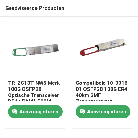
Geadviseerde Producten
TR-ZC13T-NW5 Merk
Compatibele 10-3316-
100G QSFP28
01 QSFP28 100G ER4
Optische Transceiver
40km SMF
Huis
DR1+ PAM4 500M
Zendontvanger
Aanvraag sturen
Aanvraag sturen
Producten
Ongeveer ons