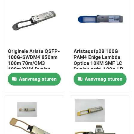
Fabrieksreis
Kwaliteitscontrole
Originele Arista QSFP-
Aristaqsfp28 100G
Contacteer ons
100G-SWDM4 850nm
PAM4 Enige Lambda
100m 70m/OM3
Optica 10KM SMF LC
100m/OM4 Duplex
Duplex qsfp-100g-LR
Nieuws
MMF Transceiver
Aanvraag sturen
Aanvraag sturen
Nvidia AI-producten
400G/800G optische module
de Module van 100G QSFP28