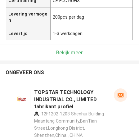
Certificering
CE FCC RoHS
Levering vermoge
200pcs per dag
n
Levertijd
1-3 werkdagen
Bekijk meer
ONGEVEER ONS
TOPSTAR TECHNOLOGY
INDUSTRIAL CO., LIMITED
fabrikant profiel
12F1202-1203 Shenhui Building
Maantang Community,BanTian
Street,Longkong District,
Shenzhen,China. ,CHINA