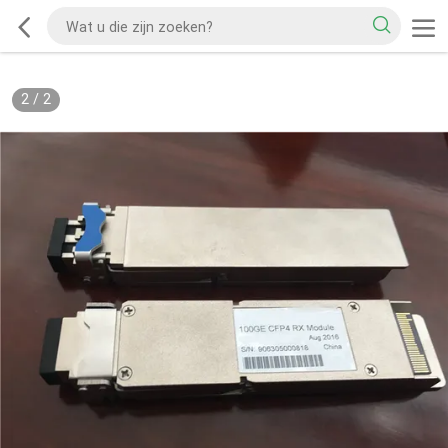
2
/
2