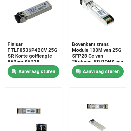
Fabrieksreis
Kwaliteitscontrole
Finisar
Bovenkant trans
FTLF8536P4BCV 25G
Module 100M van 25G
Contacteer ons
SR Korte golflengte
SFP28 Ce van
850nm SFP28
25gbase-SR ROHS van
Optische Transceiver
MMF 850NM
Aanvraag sturen
Aanvraag sturen
Nieuws
Nvidia AI-producten
400G/800G optische module
de Module van 100G QSFP28