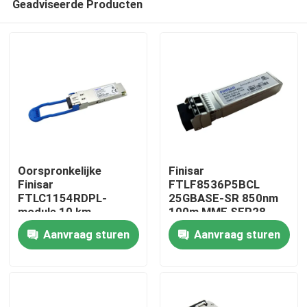
Geadviseerde Producten
Oorspronkelijke
Finisar
Finisar
FTLF8536P5BCL
FTLC1154RDPL-
25GBASE-SR 850nm
module 10 km
100m MMF SFP28-
Huis
100GBASE-LR4
25G-SR optische
Aanvraag sturen
Aanvraag sturen
QSFP28 SMF-
transceivermodule
optische transceiver
Producten
Ongeveer ons