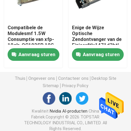
de Module van 25G SFP28
Compatibele de
Enige de Wijze
Modulesmf 1.5W
Optische
10G SFP-Module
Consumptie van xfp-
Zendontvanger van de
10glr-OC192SR 10G
Finisarftlx1471d3btl
SFP
Iindustrial Module 10G
Finisar Optische Zendontvanger
Aanvraag sturen
Aanvraag sturen
SFP
de kaart van de netwerkadapter
Thuis
Ongeveer ons
Contacteer ons
Desktop Site
Sitemap
Privacy Policy
Brocade FC SFP -module
Brokaatsan Schakelaar
Kwaliteit
Nvidia AI-producten
China
Fabriek.Copyright © 2026 TOPSTAR
TECHNOLOGY INDUSTRIAL CO., LIMITED. All
De Vergunning van de brokaatpeul
Rights Reserved.