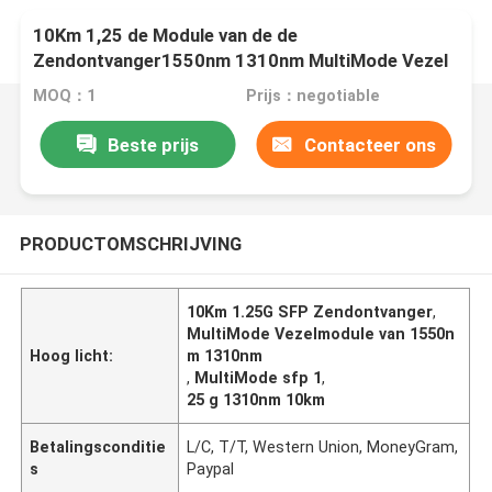
10Km 1,25 de Module van de de
Zendontvanger1550nm 1310nm MultiMode Vezel
van G SFP
MOQ：1
Prijs：negotiable
Beste prijs
Contacteer ons
PRODUCTOMSCHRIJVING
10Km 1.25G SFP Zendontvanger
,
MultiMode Vezelmodule van 1550n
Hoog licht:
m 1310nm
,
MultiMode sfp 1
,
25 g 1310nm 10km
Betalingsconditie
L/C, T/T, Western Union, MoneyGram,
s
Paypal