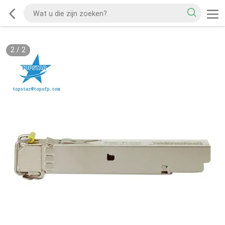
2
/
2