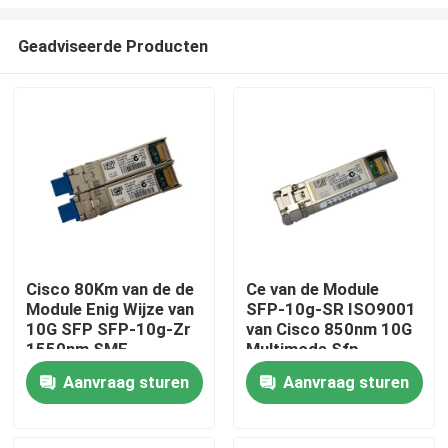
Geadviseerde Producten
Cisco 80Km van de de
Ce van de Module
Module Enig Wijze van
SFP-10g-SR ISO9001
Huis
10G SFP SFP-10g-Zr
van Cisco 850nm 10G
1550nm SMF
Multimode Sfp
Producten
Aanvraag sturen
Aanvraag sturen
Ongeveer ons