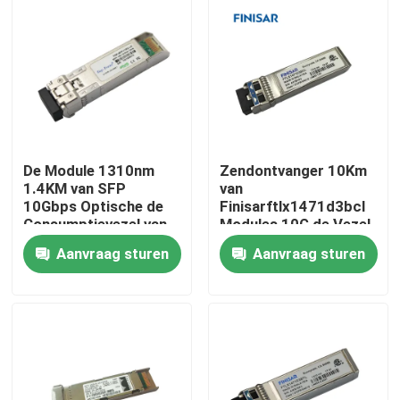
Fabrieksreis
Kwaliteitscontrole
Contacteer ons
De Module 1310nm
Zendontvanger 10Km
1.4KM van SFP
van
10Gbps Optische de
Finisarftlx1471d3bcl
Nieuws
Consumptievezel van
Modules 10G de Vezel
de Zendontvanger
van 1310nm SFP
Aanvraag sturen
Aanvraag sturen
Lage Macht
Nvidia AI-producten
400G/800G optische module
de Module van 100G QSFP28