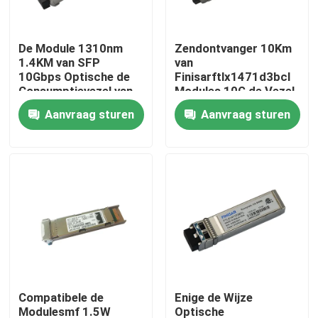
Fabrieksreis
De Module 1310nm
Zendontvanger 10Km
1.4KM van SFP
van
10Gbps Optische de
Finisarftlx1471d3bcl
Kwaliteitscontrole
Consumptievezel van
Modules 10G de Vezel
de Zendontvanger
van 1310nm SFP
Aanvraag sturen
Aanvraag sturen
Lage Macht
Contacteer ons
Nieuws
Nvidia AI-producten
400G/800G optische module
Compatibele de
Enige de Wijze
de Module van 100G QSFP28
Modulesmf 1.5W
Optische