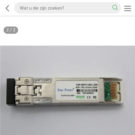
2
/
2