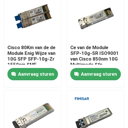
Cisco 80Km van de de
Ce van de Module
Module Enig Wijze van
SFP-10g-SR ISO9001
10G SFP SFP-10g-Zr
van Cisco 850nm 10G
1550nm SMF
Multimode Sfp
Aanvraag sturen
Aanvraag sturen
Huis
Producten
Ongeveer ons