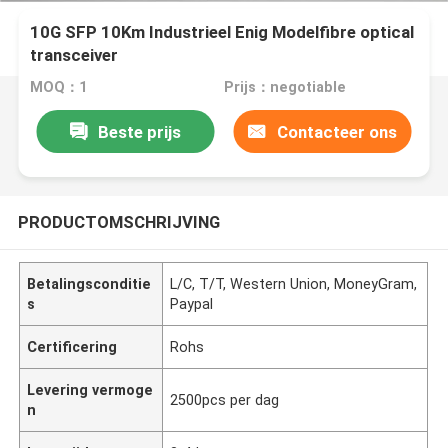
10G SFP 10Km Industrieel Enig Modelfibre optical
transceiver
MOQ：1
Prijs：negotiable
Beste prijs
Contacteer ons
PRODUCTOMSCHRIJVING
Betalingsconditie
L/C, T/T, Western Union, MoneyGram,
s
Paypal
Certificering
Rohs
Levering vermoge
2500pcs per dag
n