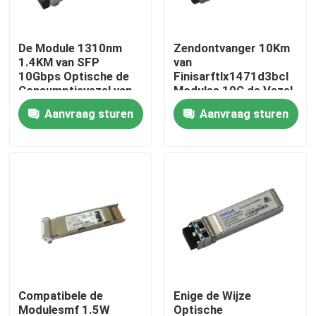
Fabrieksreis
De Module 1310nm
Zendontvanger 10Km
1.4KM van SFP
van
10Gbps Optische de
Finisarftlx1471d3bcl
Kwaliteitscontrole
Consumptievezel van
Modules 10G de Vezel
de Zendontvanger
van 1310nm SFP
Aanvraag sturen
Aanvraag sturen
Lage Macht
Contacteer ons
Nieuws
Nvidia AI-producten
400G/800G optische module
Compatibele de
Enige de Wijze
de Module van 100G QSFP28
Modulesmf 1.5W
Optische