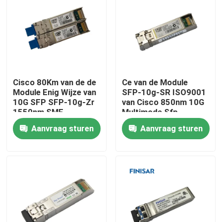
Cisco 80Km van de de
Ce van de Module
Module Enig Wijze van
SFP-10g-SR ISO9001
10G SFP SFP-10g-Zr
van Cisco 850nm 10G
1550nm SMF
Multimode Sfp
Aanvraag sturen
Aanvraag sturen
Huis
Producten
Ongeveer ons