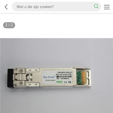
2
/
2