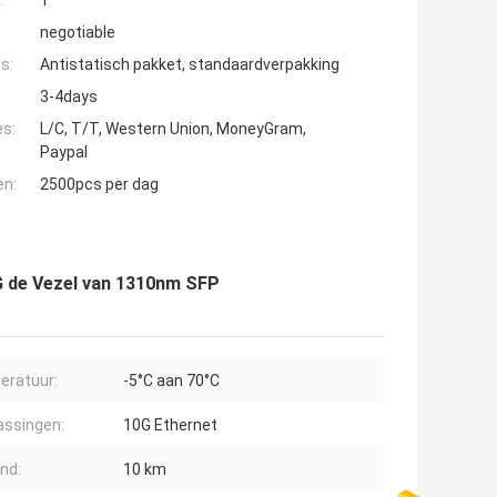
:
1
negotiable
s:
Antistatisch pakket, standaardverpakking
3-4days
es:
L/C, T/T, Western Union, MoneyGram,
Paypal
en:
2500pcs per dag
G de Vezel van 1310nm SFP
eratuur:
-5°C aan 70°C
ssingen:
10G Ethernet
nd:
10 km