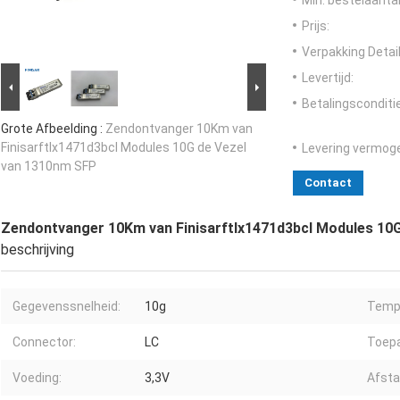
Min. bestelaantal
Prijs:
Verpakking Detail
Levertijd:
Betalingsconditi
Grote Afbeelding :
Zendontvanger 10Km van
Finisarftlx1471d3bcl Modules 10G de Vezel
Levering vermog
van 1310nm SFP
Contact
Zendontvanger 10Km van Finisarftlx1471d3bcl Modules 10
beschrijving
Gegevenssnelheid:
10g
Temp
Connector:
LC
Toepa
Voeding:
3,3V
Afsta