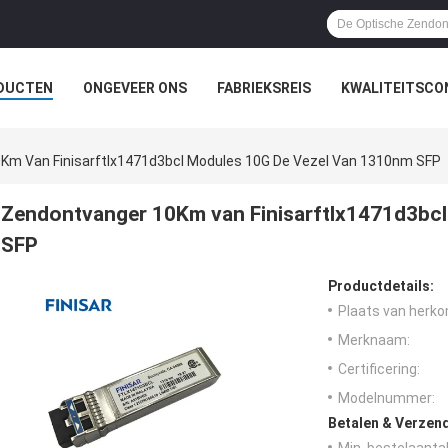
DUCTEN
ONGEVEER ONS
FABRIEKSREIS
KWALITEITSCO
Km Van Finisarftlx1471d3bcl Modules 10G De Vezel Van 1310nm SFP
Zendontvanger 10Km van Finisarftlx1471d3bc
SFP
Productdetails:
Plaats van herko
Merknaam:
Certificering:
Modelnummer:
Betalen & Verzen