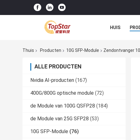
HUIS
PRO
Thuis
Producten
10G SFP-Module
Zendontvanger 10
ALLE PRODUCTEN
Nvidia AI-producten
(167)
400G/800G optische module
(72)
de Module van 100G QSFP28
(184)
de Module van 25G SFP28
(53)
10G SFP-Module
(76)