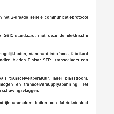
 het 2-draads seriële communicatieprotocol
GBIC-standaard, met dezelfde elektrische
 mogelijkheden, standaard interfaces, fabrikant
endien bieden Finisar SFP+ transceivers een
ls transceivertperatuur, laser biasstroom,
mogen en transceiversupplyspanning. Het
arschuwingsvlaggen,
ijfsparameters buiten een fabrieksinsteld