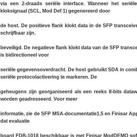
via een 2-draads seriële interface. Wanneer het seriële
kloksignaal (SCL, Mod Def 1) gegenereerd door
de host. De positieve flank klokt data in de SFP transce
schrijfbaar zijn.
beveiligd. De negatieve flank klokt data van de SFP transce
is bidirectioneel voor
seriële gegevensoverdracht. De host gebruikt SDA in com
seriële protocolactivering te markeren. De
geheugens zijn georganiseerd als een reeks 8-bits dataw
worden geadresseerd. Voor meer
informatie, zie de SFP MSA-documentatie1,5 en Finisar Ap
dat evaluatie
board FDB-1018 beschikbaar is met Finisar ModDEMO soft