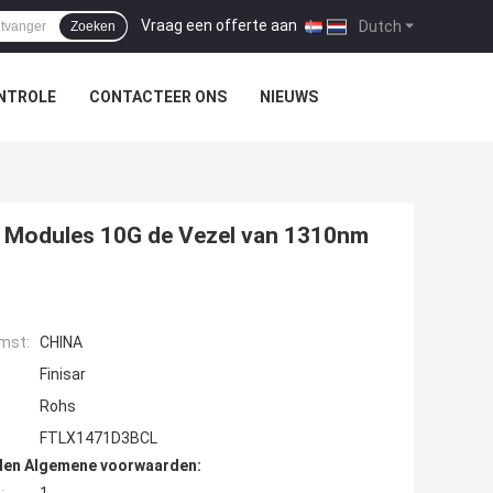
Vraag een offerte aan
|
Dutch
Zoeken
NTROLE
CONTACTEER ONS
NIEUWS
l Modules 10G de Vezel van 1310nm
mst:
CHINA
Finisar
Rohs
FTLX1471D3BCL
den Algemene voorwaarden: