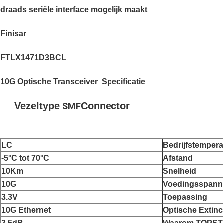
draads seriële interface mogelijk maakt
Finisar
FTLX1471D3BCL
10G Optische Transceiver Specificatie
Vezeltype
Connector
SMF
LC
Bedrijfstempera
-5°C tot 70°C
Afstand
10Km
Snelheid
10G
Voedingsspann
3.3V
Toepassing
10G Ethernet
Optische Extin
3.5dB
Waarom TOPST