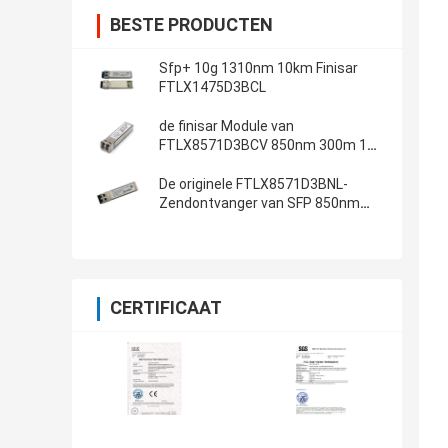
BESTE PRODUCTEN
Sfp+ 10g 1310nm 10km Finisar
FTLX1475D3BCL
de finisar Module van
FTLX8571D3BCV 850nm 300m 10G
SFP
De originele FTLX8571D3BNL-
Zendontvanger van SFP 850nm
van de Module10g 300m Vezel
CERTIFICAAT