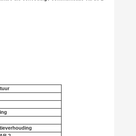
tuur
ing
ctieverhouding
AR ?