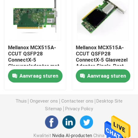
de Module van 25G SFP28
10G SFP-Module
Mellanox MCX515A-
Mellanox MCX515A-
CCUT QSFP28
CCUT QSFP28
Finisar Optische Zendontvanger
ConnectX-5
ConnectX-5 Glasvezel
Glasvezeladapter met
Adapter Single-Port
één poort voor
voor Ethernet 4G Hoge
de kaart van de netwerkadapter
Aanvraag sturen
Aanvraag sturen
Ethernet 4G Hoge
Beugel
beugel 1 jaar garantie
DC 12V
Brocade FC SFP -module
Thuis
Ongeveer ons
Contacteer ons
Desktop Site
Sitemap
Privacy Policy
Brokaatsan Schakelaar
De Vergunning van de brokaatpeul
Kwaliteit
Nvidia AI-producten
China