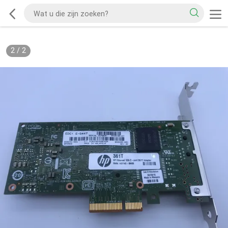
2
/
2