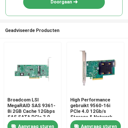
Doorgaan
Geadviseerde Producten
Huis
Broadcom LSI
High Performance
MegaRAID SAS 9361-
gebruikt 9560-16i
Producten
8i 2GB Cache 12Gbps
PCIe 4.0 12Gb/s
SAS SATA PCIe 3.0
Storage & Network
RAID Controller Card
Interface Card
Aanvraag sturen
Aanvraag sturen
Ongeveer ons