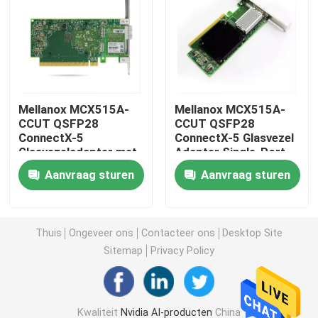
de Module van 25G SFP28
10G SFP-Module
Mellanox MCX515A-
Mellanox MCX515A-
CCUT QSFP28
CCUT QSFP28
Finisar Optische Zendontvanger
ConnectX-5
ConnectX-5 Glasvezel
Glasvezeladapter met
Adapter Single-Port
één poort voor
voor Ethernet 4G Hoge
de kaart van de netwerkadapter
Aanvraag sturen
Aanvraag sturen
Ethernet 4G Hoge
Beugel
beugel 1 jaar garantie
DC 12V
Brocade FC SFP -module
Thuis
Ongeveer ons
Contacteer ons
Desktop Site
Sitemap
Privacy Policy
Brokaatsan Schakelaar
De Vergunning van de brokaatpeul
Kwaliteit
Nvidia AI-producten
China