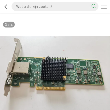
2
/
2