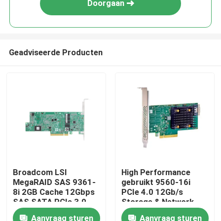
Doorgaan
Geadviseerde Producten
Huis
Broadcom LSI
High Performance
MegaRAID SAS 9361-
gebruikt 9560-16i
Producten
8i 2GB Cache 12Gbps
PCIe 4.0 12Gb/s
SAS SATA PCIe 3.0
Storage & Network
RAID Controller Card
Interface Card
Aanvraag sturen
Aanvraag sturen
Ongeveer ons