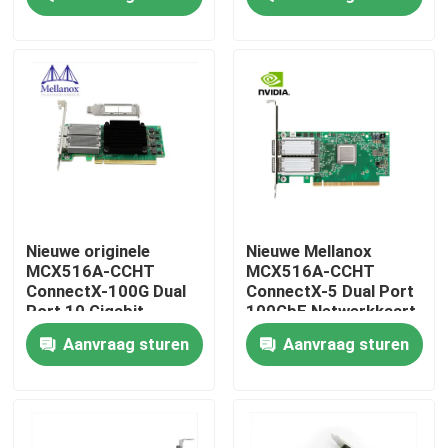
Adapter voor servers
Fabrieksreis
Kwaliteitscontrole
Contacteer ons
Nieuws
Nieuwe originele
Nieuwe Mellanox
MCX516A-CCHT
MCX516A-CCHT
ConnectX-100G Dual
ConnectX-5 Dual Port
Nvidia AI-producten
Port 10 Gigabit
100GbE Netwerkkaart
Ethernet Card
Adapterkaart
Aanvraag sturen
Aanvraag sturen
MCX516A-CDAT
400G/800G optische module
de Module van 100G QSFP28