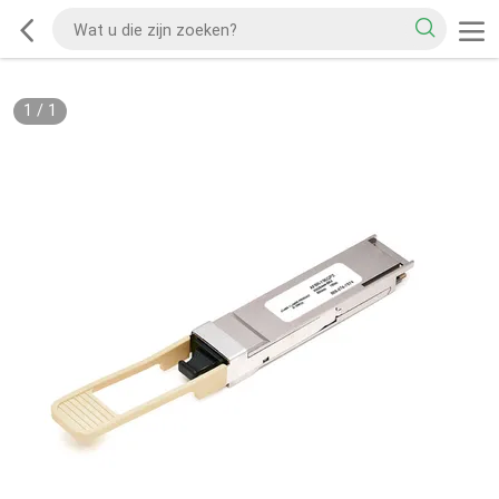
1
/
1