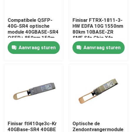
Fabrieksreis
Compatibele QSFP-
Finisar FTRX-1811-3-
40G-SR4 optische
HW EDFA 10G 1550nm
module 40GBASE-SR4
80km 10BASE-ZR
Kwaliteitscontrole
QSFP+ 850nm 150m
SMF Sfp Gbic Xfp
MTP/MPO-ontvanger
Qsfp
Aanvraag sturen
Aanvraag sturen
Contacteer ons
Nieuws
Nvidia AI-producten
400G/800G optische module
Finisar ftl410qe3c-Kr
Optische de
de Module van 100G QSFP28
40GBase-SR4 40GBE
Zendontvangermodule