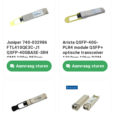
Juniper 740-032986
Arista QSFP-40G-
FTL410QE3C-J1
PLR4 module QSFP+
QSFP-40GBASE-SR4
optische transceiver
OM3 100m 850nm
1310nm 10km DOM
Finisar
MTP/MPO-12 SMF
Aanvraag sturen
Aanvraag sturen
glasvezelapparatuur
Huis
Producten
Ongeveer ons