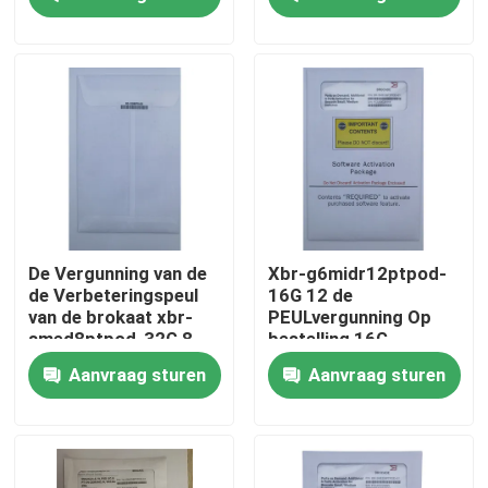
Havenspeul
Actieve 8x32G SWL
QSFP
Fabrieksreis
Kwaliteitscontrole
Contacteer ons
Nieuws
De Vergunning van de
Xbr-g6midr12ptpod-
de Verbeteringspeul
16G 12 de
van de brokaat xbr-
PEULvergunning Op
Nvidia AI-producten
smed8ptpod-32G 8
bestelling 16G
Haven 32G QSFP voor
SWLSFPS van het
Aanvraag sturen
Aanvraag sturen
G610-Schakelaar
Havensbrokaat
400G/800G optische module
de Module van 100G QSFP28