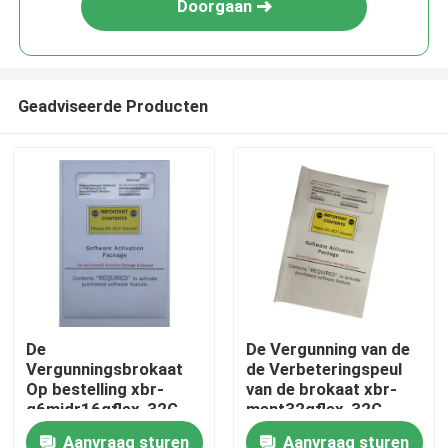
Doorgaan
Geadviseerde Producten
Huis
De
De Vergunning van de
Vergunningsbrokaat
de Verbeteringspeul
Producten
Op bestelling xbr-
van de brokaat xbr-
g6midr16qflex-32G
ment32qflex-32G
van de 16 QSFP-
QSFP Haven met
Aanvraag sturen
Aanvraag sturen
Ongeveer ons