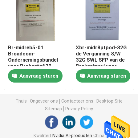
de Module van 25G SFP28
10G SFP-Module
Br-midreb5-01
Xbr-midr8ptpod-32G
Broadcom-
de Vergunning S/W
Finisar Optische Zendontvanger
Ondernemingsbundel
32G SWL SFP van de
voor Brokaatg620
Brokaatpeul voor
Schakelaar
G720-Schakelaar
de kaart van de netwerkadapter
Aanvraag sturen
Aanvraag sturen
Brocade FC SFP -module
Thuis
Ongeveer ons
Contacteer ons
Desktop Site
Sitemap
Privacy Policy
Brokaatsan Schakelaar
De Vergunning van de brokaatpeul
Kwaliteit
Nvidia AI-producten
China