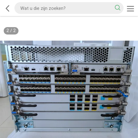
2
/
2