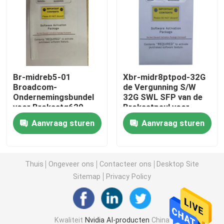
de Module van 25G SFP28
10G SFP-Module
Br-midreb5-01
Xbr-midr8ptpod-32G
Broadcom-
de Vergunning S/W
Finisar Optische Zendontvanger
Ondernemingsbundel
32G SWL SFP van de
voor Brokaatg620
Brokaatpeul voor
Schakelaar
G720-Schakelaar
de kaart van de netwerkadapter
Aanvraag sturen
Aanvraag sturen
Brocade FC SFP -module
Thuis
Ongeveer ons
Contacteer ons
Desktop Site
Sitemap
Privacy Policy
Brokaatsan Schakelaar
De Vergunning van de brokaatpeul
Kwaliteit
Nvidia AI-producten
China