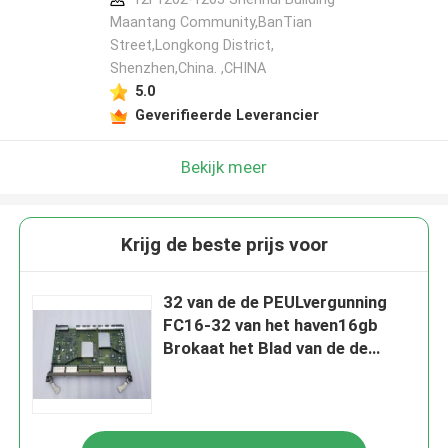
Maantang Community,BanTian
Street,Longkong District,
Shenzhen,China. ,CHINA
5.0
Geverifieerde Leverancier
Bekijk meer
Krijg de beste prijs voor
32 van de de PEULvergunning
FC16-32 van het haven16gb
Brokaat het Blad van de de
Chassisfc Haven voor de
Backbone van DCX 8510