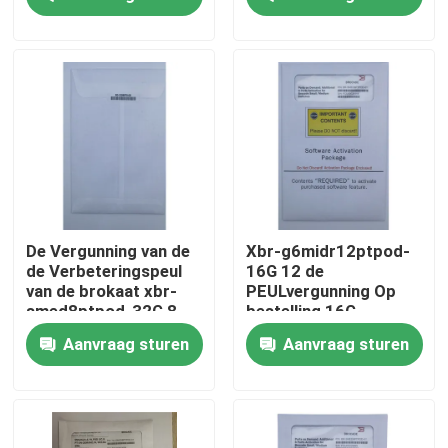
Havenspeul
Actieve 8x32G SWL
QSFP
Fabrieksreis
Kwaliteitscontrole
Contacteer ons
Nieuws
De Vergunning van de
Xbr-g6midr12ptpod-
de Verbeteringspeul
16G 12 de
van de brokaat xbr-
PEULvergunning Op
Nvidia AI-producten
smed8ptpod-32G 8
bestelling 16G
Haven 32G QSFP voor
SWLSFPS van het
Aanvraag sturen
Aanvraag sturen
G610-Schakelaar
Havensbrokaat
400G/800G optische module
de Module van 100G QSFP28