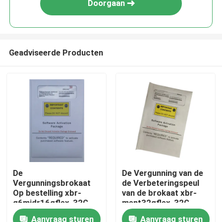
Doorgaan
Geadviseerde Producten
Huis
De
De Vergunning van de
Vergunningsbrokaat
de Verbeteringspeul
Producten
Op bestelling xbr-
van de brokaat xbr-
g6midr16qflex-32G
ment32qflex-32G
van de 16 QSFP-
QSFP Haven met
Aanvraag sturen
Aanvraag sturen
Ongeveer ons