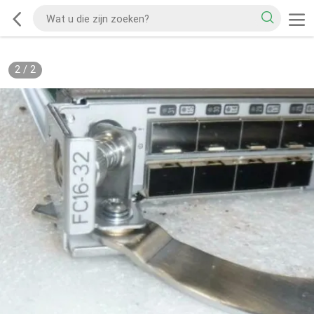
2
/
2