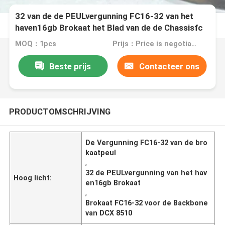
32 van de de PEULvergunning FC16-32 van het
haven16gb Brokaat het Blad van de de Chassisfc
Haven voor de Backbone van DCX 8510
MOQ：1pcs
Prijs：Price is negotiable
Beste prijs
Contacteer ons
PRODUCTOMSCHRIJVING
De Vergunning FC16-32 van de bro
kaatpeul
,
32 de PEULvergunning van het hav
Hoog licht:
en16gb Brokaat
,
Brokaat FC16-32 voor de Backbone
van DCX 8510